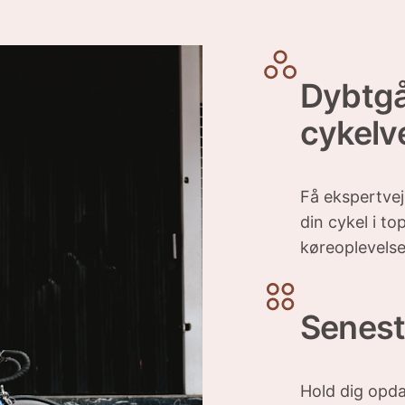
Dybtg
cykelv
Få ekspertvej
din cykel i t
køreoplevelse
Senest
Hold dig opd