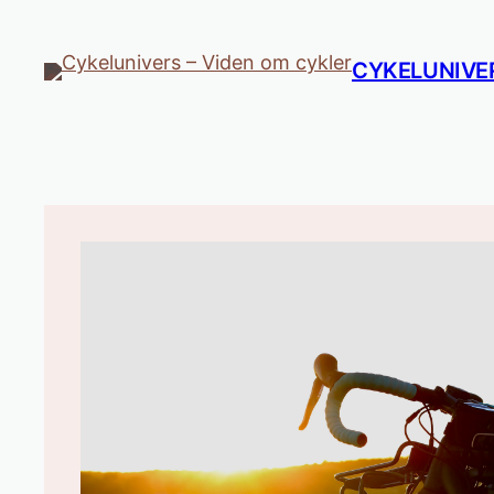
Spring
til
CYKELUNIVER
indhold