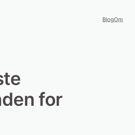
Blog
Om
ste
nden for
i